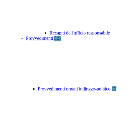
Recapiti dell'ufficio responsabile
Provvedimenti
521
Provvedimenti organi indirizzo-politico
12