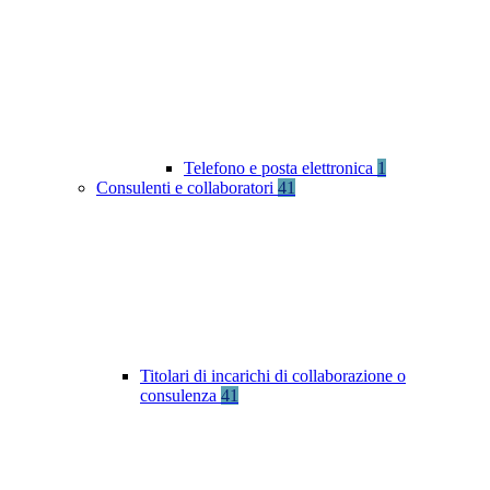
Telefono e posta elettronica
1
Consulenti e collaboratori
41
Titolari di incarichi di collaborazione o
consulenza
41