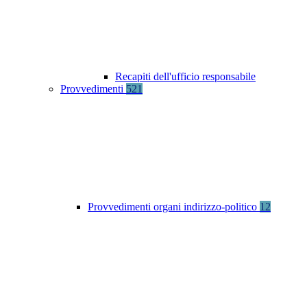
Recapiti dell'ufficio responsabile
Provvedimenti
521
Provvedimenti organi indirizzo-politico
12