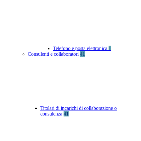
Telefono e posta elettronica
1
Consulenti e collaboratori
41
Titolari di incarichi di collaborazione o
consulenza
41