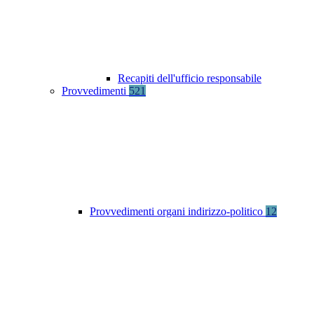
Recapiti dell'ufficio responsabile
Provvedimenti
521
Provvedimenti organi indirizzo-politico
12