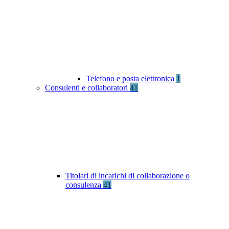
Telefono e posta elettronica
1
Consulenti e collaboratori
41
Titolari di incarichi di collaborazione o
consulenza
41