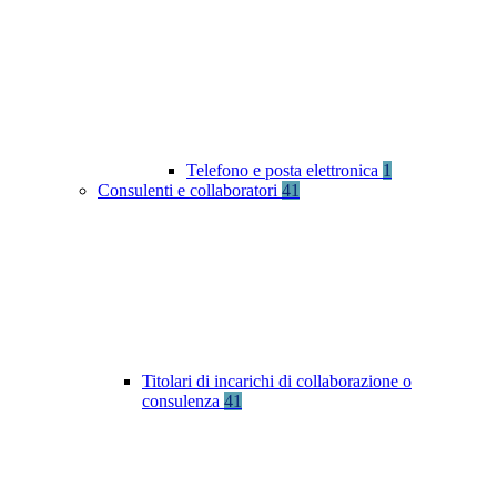
Telefono e posta elettronica
1
Consulenti e collaboratori
41
Titolari di incarichi di collaborazione o
consulenza
41