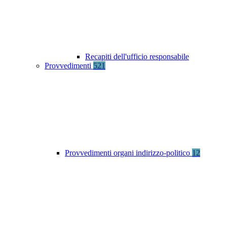
Recapiti dell'ufficio responsabile
Provvedimenti
521
Provvedimenti organi indirizzo-politico
12