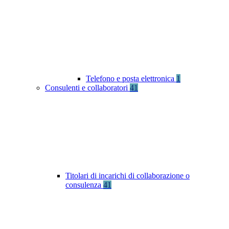
Telefono e posta elettronica
1
Consulenti e collaboratori
41
Titolari di incarichi di collaborazione o
consulenza
41