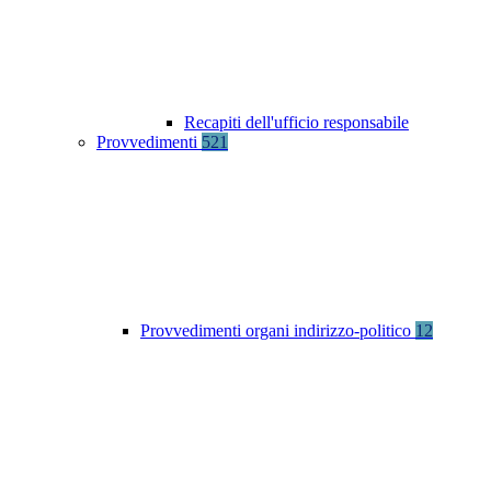
Recapiti dell'ufficio responsabile
Provvedimenti
521
Provvedimenti organi indirizzo-politico
12