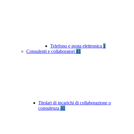
Telefono e posta elettronica
1
Consulenti e collaboratori
41
Titolari di incarichi di collaborazione o
consulenza
41