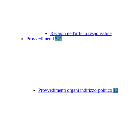
Recapiti dell'ufficio responsabile
Provvedimenti
521
Provvedimenti organi indirizzo-politico
12