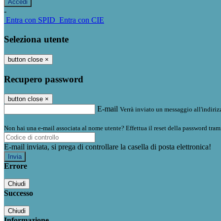
-
Entra con SPID
Entra con CIE
Seleziona utente
button close
×
Recupero password
button close
×
E-mail
Verrà inviato un messaggio all'indirizz
Non hai una e-mail associata al nome utente? Effettua il reset della password tram
E-mail inviata, si prega di controllare la casella di posta elettronica!
Errore
Chiudi
Successo
Chiudi
Informazione