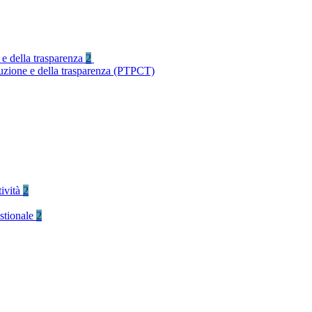
 e della trasparenza
2
ruzione e della trasparenza (PTPCT)
tività
2
stionale
2