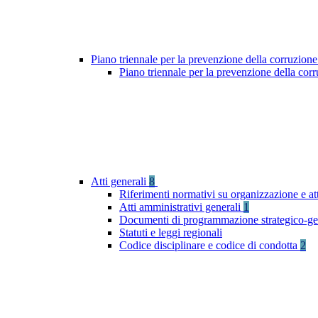
Piano triennale per la prevenzione della corruzione
Piano triennale per la prevenzione della cor
Atti generali
8
Riferimenti normativi su organizzazione e at
Atti amministrativi generali
1
Documenti di programmazione strategico-ge
Statuti e leggi regionali
Codice disciplinare e codice di condotta
2