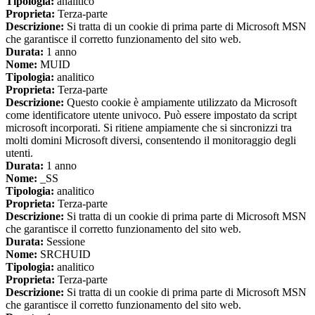
Tipologia:
analitico
Proprieta:
Terza-parte
Descrizione:
Si tratta di un cookie di prima parte di Microsoft MSN
che garantisce il corretto funzionamento del sito web.
Durata:
1 anno
Nome:
MUID
Tipologia:
analitico
Proprieta:
Terza-parte
Descrizione:
Questo cookie è ampiamente utilizzato da Microsoft
come identificatore utente univoco. Può essere impostato da script
microsoft incorporati. Si ritiene ampiamente che si sincronizzi tra
molti domini Microsoft diversi, consentendo il monitoraggio degli
utenti.
Durata:
1 anno
Nome:
_SS
Tipologia:
analitico
Proprieta:
Terza-parte
Descrizione:
Si tratta di un cookie di prima parte di Microsoft MSN
che garantisce il corretto funzionamento del sito web.
Durata:
Sessione
Nome:
SRCHUID
Tipologia:
analitico
Proprieta:
Terza-parte
Descrizione:
Si tratta di un cookie di prima parte di Microsoft MSN
che garantisce il corretto funzionamento del sito web.