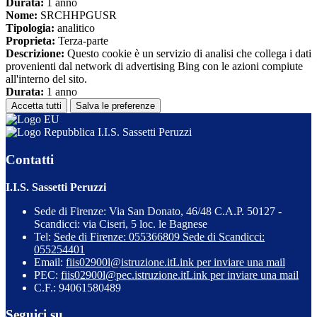
Durata:
1 anno
Nome:
SRCHHPGUSR
Tipologia:
analitico
Proprieta:
Terza-parte
Descrizione:
Questo cookie è un servizio di analisi che collega i dati
provenienti dal network di advertising Bing con le azioni compiute
all'interno del sito.
Durata:
1 anno
Accetta tutti
Salva le preferenze
I.I.S. Sassetti Peruzzi
Contatti
I.I.S. Sassetti Peruzzi
Sede di Firenze: Via San Donato, 46/48 C.A.P. 50127 -
Scandicci: via Ciseri, 5 loc. le Bagnese
Tel:
Sede di Firenze: 055366809 Sede di Scandicci:
055254401
Email:
fiis02900l@istruzione.it
Link per inviare una mail
PEC:
fiis02900l@pec.istruzione.it
Link per inviare una mail
C.F.: 94061580489
Seguici su