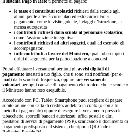
Il
sistema Pago in Rete
ti permette di pagare:
le tasse e i contributi scolastici
richiesti dalle scuole agli
alunni per le attività curriculari ed extracurriculari a
pagamento, come le visite guidate, i viaggi d’istruzione, la
mensa autogestita
i contributi richiesti dalla scuola al personale scolastico
,
come l’assicurazione integrativa
i contributi richiesti ad altri soggetti
, quali ad esempio gli
accompagnatori
tutti contributi a favore del Ministero
, quali ad esempio i
diritti di segreteria per la partecipazione a concorsi
Potrai effettuare i versamenti per tutti gli
avvisi digitali di
pagamento
intestati a tuo figlio, che ti sono stati notificati (per e-
mail) dalla scuola di frequenza, oppure fare
versamenti
volontari
per ogni causale di pagamento elettronico, che le scuole o
il Ministero hanno reso eseguibile.
Accedendo con PC, Tablet, Smartphone puoi scegliere di pagare
subito online con carta di credito, addebito in conto (o con altri
metodi di pagamento) oppure di eseguire il versamento presso le
tabaccherie, sportelli bancari autorizzati, uffici postali o altri
prestatori di servizi di pagamento (PSP), scaricando il documento di
pagamento predisposto dal sistema, che riporta QR-Code e
Bollettino Postale PA.