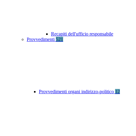
Recapiti dell'ufficio responsabile
Provvedimenti
521
Provvedimenti organi indirizzo-politico
12