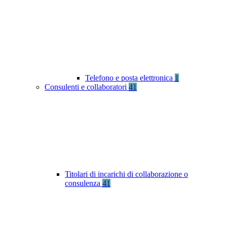
Telefono e posta elettronica
1
Consulenti e collaboratori
41
Titolari di incarichi di collaborazione o
consulenza
41