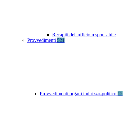
Recapiti dell'ufficio responsabile
Provvedimenti
521
Provvedimenti organi indirizzo-politico
12