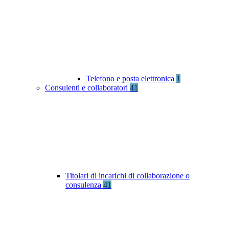
Telefono e posta elettronica
1
Consulenti e collaboratori
41
Titolari di incarichi di collaborazione o
consulenza
41