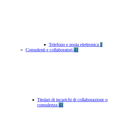
Telefono e posta elettronica
1
Consulenti e collaboratori
41
Titolari di incarichi di collaborazione o
consulenza
41