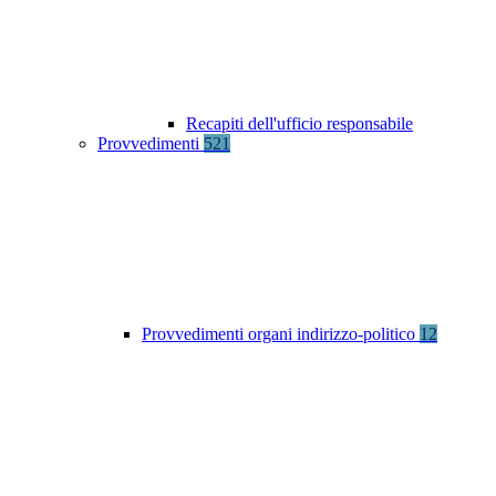
Recapiti dell'ufficio responsabile
Provvedimenti
521
Provvedimenti organi indirizzo-politico
12