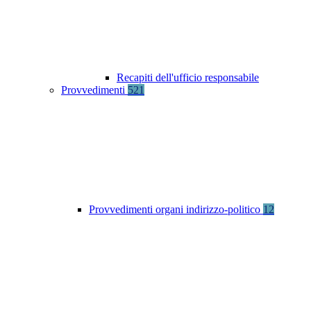
Recapiti dell'ufficio responsabile
Provvedimenti
521
Provvedimenti organi indirizzo-politico
12