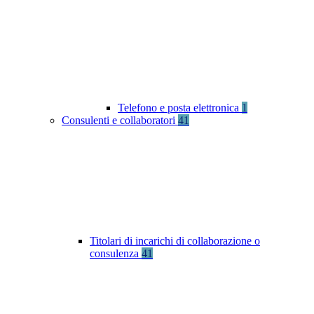
Telefono e posta elettronica
1
Consulenti e collaboratori
41
Titolari di incarichi di collaborazione o
consulenza
41