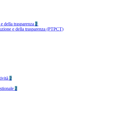
 e della trasparenza
2
ruzione e della trasparenza (PTPCT)
tività
2
stionale
2