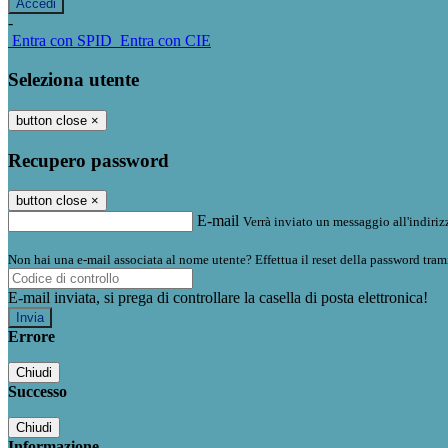
-
Entra con SPID
Entra con CIE
Seleziona utente
button close
×
Recupero password
button close
×
E-mail
Verrà inviato un messaggio all'indirizz
Non hai una e-mail associata al nome utente? Effettua il reset della password tram
E-mail inviata, si prega di controllare la casella di posta elettronica!
Errore
Chiudi
Successo
Chiudi
Informazione