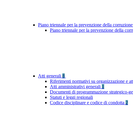
Piano triennale per la prevenzione della corruzione
Piano triennale per la prevenzione della cor
Atti generali
8
Riferimenti normativi su organizzazione e at
Atti amministrativi generali
1
Documenti di programmazione strategico-ge
Statuti e leggi regionali
Codice disciplinare e codice di condotta
2