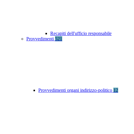
Recapiti dell'ufficio responsabile
Provvedimenti
521
Provvedimenti organi indirizzo-politico
12