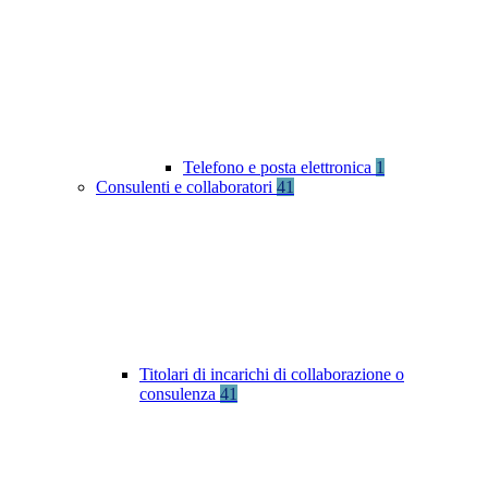
Telefono e posta elettronica
1
Consulenti e collaboratori
41
Titolari di incarichi di collaborazione o
consulenza
41