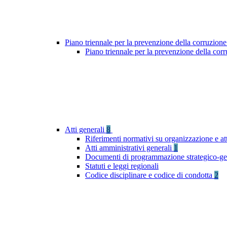
Piano triennale per la prevenzione della corruzione
Piano triennale per la prevenzione della cor
Atti generali
8
Riferimenti normativi su organizzazione e at
Atti amministrativi generali
1
Documenti di programmazione strategico-ge
Statuti e leggi regionali
Codice disciplinare e codice di condotta
2