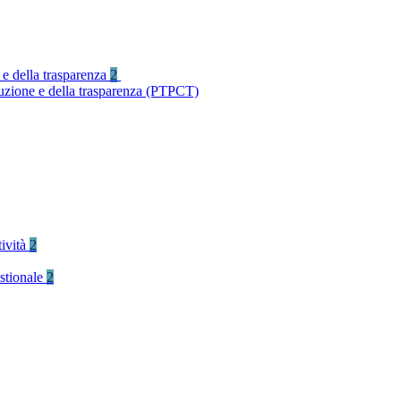
 e della trasparenza
2
ruzione e della trasparenza (PTPCT)
tività
2
stionale
2