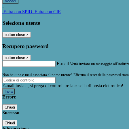
-
Entra con SPID
Entra con CIE
Seleziona utente
button close
×
Recupero password
button close
×
E-mail
Verrà inviato un messaggio all'indirizz
Non hai una e-mail associata al nome utente? Effettua il reset della password tram
E-mail inviata, si prega di controllare la casella di posta elettronica!
Errore
Chiudi
Successo
Chiudi
Informazione