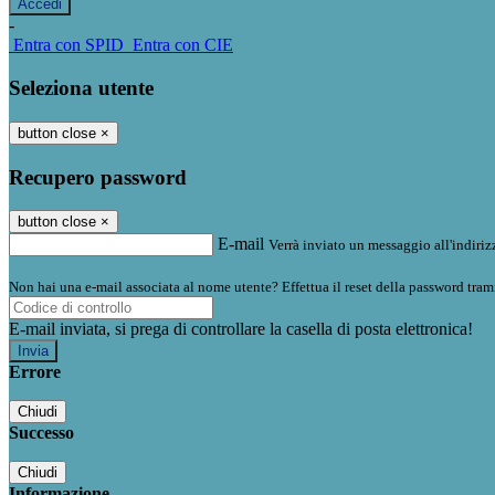
-
Entra con SPID
Entra con CIE
Seleziona utente
button close
×
Recupero password
button close
×
E-mail
Verrà inviato un messaggio all'indirizz
Non hai una e-mail associata al nome utente? Effettua il reset della password tram
E-mail inviata, si prega di controllare la casella di posta elettronica!
Errore
Chiudi
Successo
Chiudi
Informazione