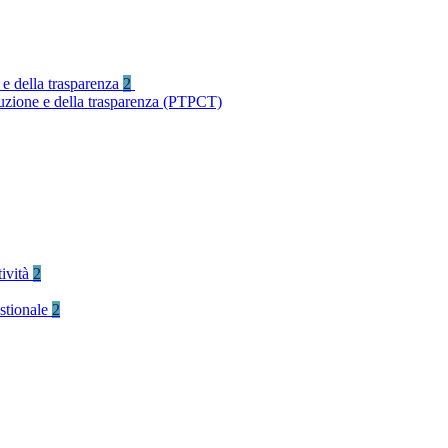
 e della trasparenza
2
ruzione e della trasparenza (PTPCT)
tività
2
stionale
2