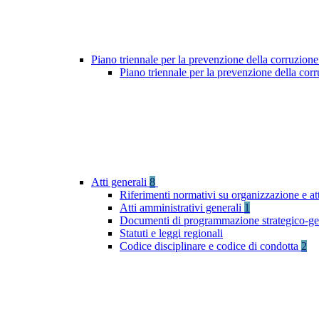
Piano triennale per la prevenzione della corruzione
Piano triennale per la prevenzione della cor
Atti generali
8
Riferimenti normativi su organizzazione e at
Atti amministrativi generali
1
Documenti di programmazione strategico-ge
Statuti e leggi regionali
Codice disciplinare e codice di condotta
2