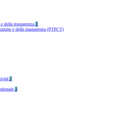
 e della trasparenza
2
ruzione e della trasparenza (PTPCT)
tività
2
stionale
2