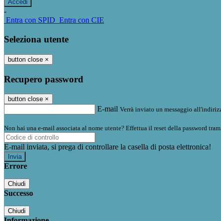
-
Entra con SPID
Entra con CIE
Seleziona utente
button close
×
Recupero password
button close
×
E-mail
Verrà inviato un messaggio all'indirizz
Non hai una e-mail associata al nome utente? Effettua il reset della password tram
E-mail inviata, si prega di controllare la casella di posta elettronica!
Errore
Chiudi
Successo
Chiudi
Informazione