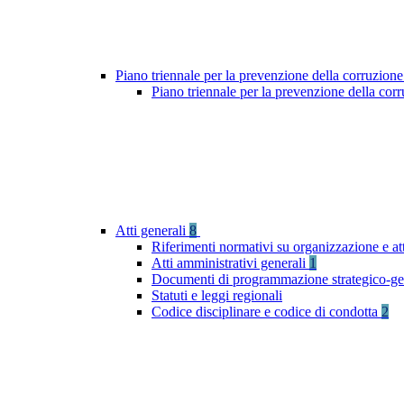
Piano triennale per la prevenzione della corruzione
Piano triennale per la prevenzione della cor
Atti generali
8
Riferimenti normativi su organizzazione e at
Atti amministrativi generali
1
Documenti di programmazione strategico-ge
Statuti e leggi regionali
Codice disciplinare e codice di condotta
2